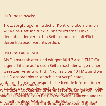
Haftungshinweis:
Trotz sorgfältiger inhaltlicher Kontrolle übernehmen
wir keine Haftung für die Inhalte externer Links. Für
den Inhalt der verlinkten Seiten sind ausschließlich
deren Betreiber verantwortlich.
HAFTUNG FÜR INHALTE
Als Diensteanbieter sind wir gemäß § 7 Abs.1 TMG für
eigene Inhalte auf diesen Seiten nach den allgemeinen
Gesetzen verantwortlich. Nach §§ 8 bis 10 TMG sind wir
als Diensteanbieter jedoch nicht verpflichtet,
übermittelte oder gespeicherte fremde Informationen
Wir benutzen Cookies
zu überwachen oder nach Umständen zu forschen, die
Wir nutzen Cookies auf unserer Website. Einige von ihnen
auf eine rechtswidrige Tätigkeit hinweisen.
sind essenziell für den Betrieb der Seite, während andere
uns helfen, diese Website und die Nutzererfahrung zu
Verpflichtungen zur Entfernung oder Sperrung der