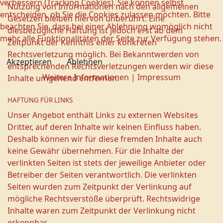
verbessern (Tracking Cookies). Sie können selbst
Nutzung von Informationen nach den allgemeinen
entscheiden, ob Sie die Cookies zulassen möchten. Bitte
Gesetzen bleiben hiervon unberührt. Eine
beachten Sie, dass bei einer Ablehnung womöglich nicht
diesbezügliche Haftung ist jedoch erst ab dem
mehr alle Funktionalitäten der Seite zur Verfügung stehen.
Zeitpunkt der Kenntnis einer konkreten
Rechtsverletzung möglich. Bei Bekanntwerden von
Akzeptieren
Ablehnen
entsprechenden Rechtsverletzungen werden wir diese
Weitere Informationen
|
Impressum
Inhalte umgehend entfernen.
HAFTUNG FÜR LINKS
Unser Angebot enthält Links zu externen Websites
Dritter, auf deren Inhalte wir keinen Einfluss haben.
Deshalb können wir für diese fremden Inhalte auch
keine Gewähr übernehmen. Für die Inhalte der
verlinkten Seiten ist stets der jeweilige Anbieter oder
Betreiber der Seiten verantwortlich. Die verlinkten
Seiten wurden zum Zeitpunkt der Verlinkung auf
mögliche Rechtsverstöße überprüft. Rechtswidrige
Inhalte waren zum Zeitpunkt der Verlinkung nicht
erkennbar.